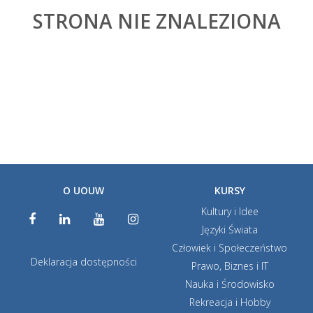
STRONA NIE ZNALEZIONA
O UOUW
KURSY
Kultury i Idee
Języki Świata
Człowiek i Społeczeństwo
Deklaracja dostępności
Prawo, Biznes i IT
Nauka i Środowisko
Rekreacja i Hobby