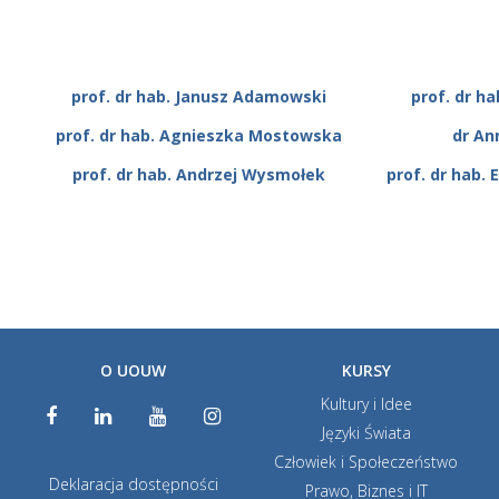
prof. dr hab. Janusz Adamowski
prof. dr h
prof. dr hab. Agnieszka Mostowska
dr A
prof. dr hab. Andrzej Wysmołek
prof. dr hab. 
O UOUW
KURSY
Kultury i Idee
Języki Świata
Człowiek i Społeczeństwo
Deklaracja dostępności
Prawo, Biznes i IT