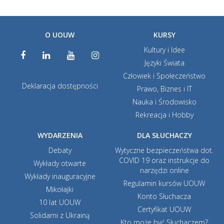
O UOUW
KURSY
Kultury i Idee
Języki Świata
Człowiek i Społeczeństwo
Deklaracja dostępności
Prawo, Biznes i IT
Nauka i Środowisko
Rekreacja i Hobby
WYDARZENIA
DLA SŁUCHACZY
Debaty
Wytyczne bezpieczeństwa dot.
COVID 19 oraz instrukcje do
Wykłady otwarte
narzędzi online
Wykłady inauguracyjne
Regulamin kursów UOUW
Mikołajki
Konto Słuchacza
10 lat UOUW
Certyfikat UOUW
Solidarni z Ukrainą
Kto może być Słuchaczem?