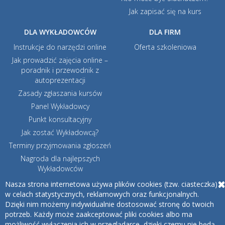
Jak zapisać się na kurs
DLA WYKŁADOWCÓW
DLA FIRM
Instrukcje do narzędzi online
Oferta szkoleniowa
Jak prowadzić zajęcia online –
poradnik i przewodnik z
autoprezentacji
Zasady zgłaszania kursów
Panel Wykładowcy
Punkt konsultacyjny
Jak zostać Wykładowcą?
Terminy przyjmowania zgłoszeń
Nagroda dla najlepszych
Wykładowców
ERASMUS+
Nasza strona internetowa używa plików cookies (tzw. ciasteczka)
w celach statystycznych, reklamowych oraz funkcjonalnych.
Webinaria EPALE
Dzięki nim możemy indywidualnie dostosować stronę do twoich
Kursy z zarządzania danymi
potrzeb. Każdy może zaakceptować pliki cookies albo ma
badawczymi
możliwość wyłączenia ich w przeglądarce, dzięki czemu nie będą