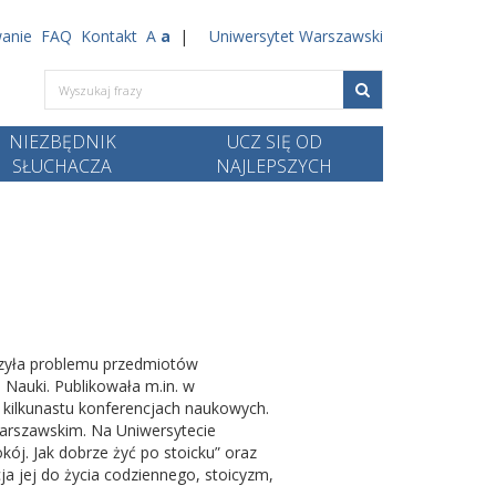
anie
FAQ
Kontakt
A
a
Uniwersytet Warszawski
NIEZBĘDNIK
UCZ SIĘ OD
SŁUCHACZA
NAJLEPSZYCH
czyła problemu przedmiotów
i Nauki. Publikowała m.in. w
a kilkunastu konferencjach naukowych.
arszawskim. Na Uniwersytecie
ój. Jak dobrze żyć po stoicku” oraz
cja jej do życia codziennego, stoicyzm,