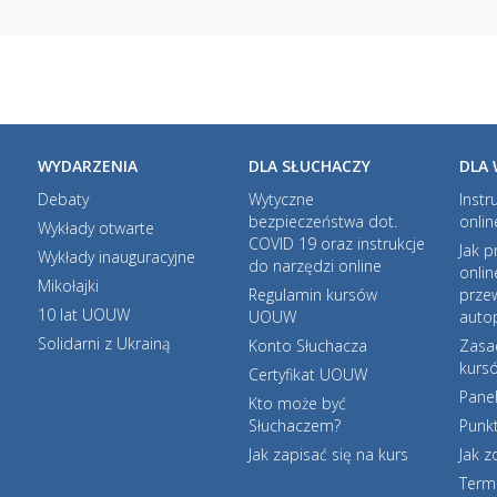
WYDARZENIA
DLA SŁUCHACZY
DLA
Debaty
Wytyczne
Instr
bezpieczeństwa dot.
onlin
Wykłady otwarte
COVID 19 oraz instrukcje
Jak p
Wykłady inauguracyjne
do narzędzi online
onlin
Mikołajki
Regulamin kursów
prze
10 lat UOUW
UOUW
autop
Solidarni z Ukrainą
Konto Słuchacza
Zasa
kurs
Certyfikat UOUW
Pane
Kto może być
Słuchaczem?
Punkt
Jak zapisać się na kurs
Jak 
Term