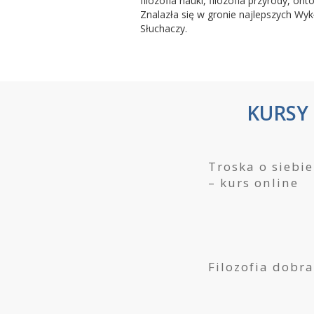
filozofia nauki, filozofia przyrody, onto
Znalazła się w gronie najlepszych 
Słuchaczy.
KURSY
Troska o siebi
– kurs online
Filozofia dobra