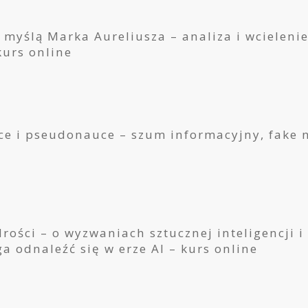
 myślą Marka Aureliusza – analiza i wcielenie
kurs online
uce i pseudonauce – szum informacyjny, fake 
ości – o wyzwaniach sztucznej inteligencji i 
a odnaleźć się w erze AI – kurs online