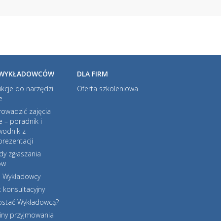
 WYKŁADOWCÓW
DLA FIRM
ukcje do narzędzi
Oferta szkoleniowa
e
rowadzić zajęcia
e – poradnik i
wodnik z
rezentacji
dy zgłaszania
ów
l Wykładowcy
 konsultacyjny
zostać Wykładowcą?
iny przyjmowania