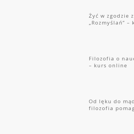
Żyć w zgodzie z
„Rozmyślań” – 
Filozofia o na
– kurs online
Od lęku do mądr
filozofia pomag