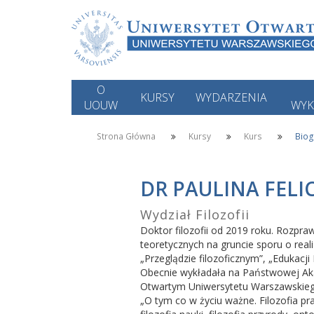
O
KURSY
WYDARZENIA
UOUW
WY
Strona Główna
Kursy
Kurs
Biog
DR PAULINA FELIC
Wydział Filozofii
Doktor filozofii od 2019 roku. Rozpr
teoretycznych na gruncie sporu o realiz
„Przeglądzie filozoficznym”, „Edukacj
Obecnie wykładała na Państwowej Aka
Otwartym Uniwersytetu Warszawskiego 
„O tym co w życiu ważne. Filozofia pra