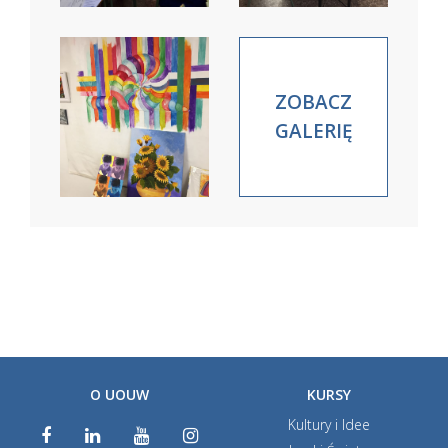
ZOBACZ
GALERIĘ
O UOUW
KURSY
Kultury i Idee