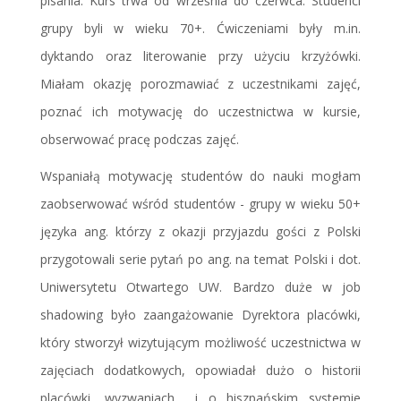
pisania. Kurs trwa od września do czerwca. Studenci
grupy byli w wieku 70+. Ćwiczeniami były m.in.
dyktando oraz literowanie przy użyciu krzyżówki.
Miałam okazję porozmawiać z uczestnikami zajęć,
poznać ich motywację do uczestnictwa w kursie,
obserwować pracę podczas zajęć.
Wspaniałą motywację studentów do nauki mogłam
zaobserwować wśród studentów - grupy w wieku 50+
języka ang. którzy z okazji przyjazdu gości z Polski
przygotowali serie pytań po ang. na temat Polski i dot.
Uniwersytetu Otwartego UW. Bardzo duże w job
shadowing było zaangażowanie Dyrektora placówki,
który stworzył wizytującym możliwość uczestnictwa w
zajęciach dodatkowych, opowiadał dużo o historii
placówki, wyzwaniach i o hiszpańskim systemie