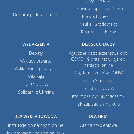
Języki Świata
Człowiek i Społeczeństwo
Deklaracja dostępności
Prawo, Biznes i IT
Nauka i Środowisko
Rekreacja i Hobby
WYDARZENIA
DLA SŁUCHACZY
Debaty
Wytyczne bezpieczeństwa dot.
COVID 19 oraz instrukcje do
Wykłady otwarte
narzędzi online
Wykłady inauguracyjne
Regulamin kursów UOUW
Mikołajki
Konto Słuchacza
10 lat UOUW
Certyfikat UOUW
Solidarni z Ukrainą
Kto może być Słuchaczem?
Jak zapisać się na kurs
DLA WYKŁADOWCÓW
DLA FIRM
Instrukcje do narzędzi online
Oferta szkoleniowa
Jak prowadzić zajęcia online –