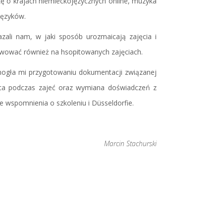
zę o krajach niemieckojęzycznych online, muzyka
 języków.
azali nam, w jaki sposób urozmaicają zajęcia i
wować również na hsopitowanych zajęciach.
mogła mi przygotowaniu dokumentacji związanej
ąca podczas zajeć oraz wymiana doświadczeń z
 wspomnienia o szkoleniu i Düsseldorfie.
Marcin Stachurski