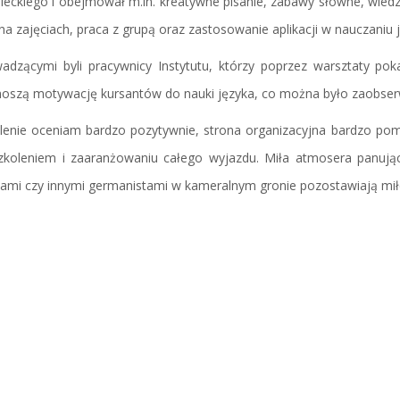
ieckiego i obejmował m.in. kreatywne pisanie, zabawy słowne, wied
na zajęciach, praca z grupą oraz zastosowanie aplikacji w nauczaniu
adzącymi byli pracywnicy Instytutu, którzy poprzez warsztaty pok
oszą motywację kursantów do nauki języka, co można było zaobser
lenie oceniam bardzo pozytywnie, strona organizacyjna bardzo po
zkoleniem i zaaranżowaniu całego wyjazdu. Miła atmosera panuj
vami czy innymi germanistami w kameralnym gronie pozostawiają miłe