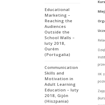
Kur
Educational
Miej
Marketing –
Reaching the
Org
Audiences
Ucz
Outside the
School Walls –
Rela
luty 2018,
Ourém
Dzię
(Portugalia)
Inst
prze
Communication
Skills and
IIK 
Motivation in
pozi
Adult Learning
Education – luty
Zaję
2018, Gijón
(kur
(Hiszpania)