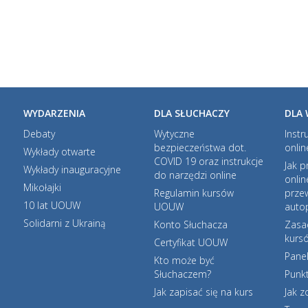
WYDARZENIA
DLA SŁUCHACZY
DLA
Debaty
Wytyczne
Instr
bezpieczeństwa dot.
onlin
Wykłady otwarte
COVID 19 oraz instrukcje
Jak p
Wykłady inauguracyjne
do narzędzi online
onlin
Mikołajki
Regulamin kursów
prze
10 lat UOUW
UOUW
autop
Solidarni z Ukrainą
Konto Słuchacza
Zasa
kurs
Certyfikat UOUW
Pane
Kto może być
Słuchaczem?
Punkt
Jak zapisać się na kurs
Jak 