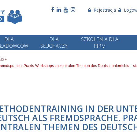
Rejestracja
Logow
DLA
DLA
SZKOLENIA DLA
KŁADOWCÓW
SŁUCHACZY
FIRM
US+
 Fremdsprache. Praxis-Workshops zu zentralen Themen des Deutschunterrichts – si
ETHODENTRAINING IN DER UNTE
EUTSCH ALS FREMDSPRACHE. PR
ENTRALEN THEMEN DES DEUTSC