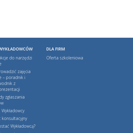
 WYKŁADOWCÓW
DLA FIRM
ukcje do narzędzi
Oferta szkoleniowa
e
rowadzić zajęcia
e – poradnik i
wodnik z
rezentacji
dy zgłaszania
ów
l Wykładowcy
 konsultacyjny
zostać Wykładowcą?