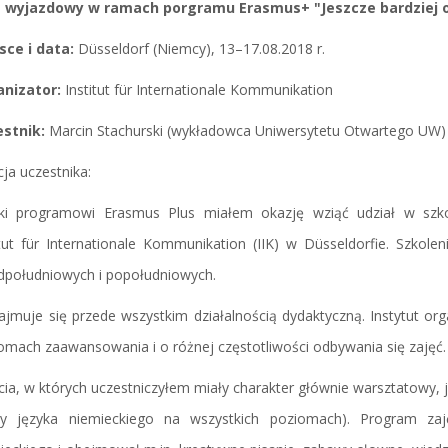
s wyjazdowy w ramach porgramu Erasmus+ "Jeszcze bardziej 
sce i data:
Düsseldorf (Niemcy), 13–17.08.2018 r.
anizator:
Institut für Internationale Kommunikation
estnik:
Marcin Stachurski (wykładowca Uniwersytetu Otwartego UW)
cja uczestnika:
ki programowi Erasmus Plus miałem okazję wziąć udział w szk
itut für Internationale Kommunikation (IIK) w Düsseldorfie. Szkol
dpołudniowych i popołudniowych.
zajmuje się przede wszystkim działalnością dydaktyczną. Instytut or
omach zaawansowania i o różnej częstotliwości odbywania się zajęć. D
cia, w których uczestniczyłem miały charakter głównie warsztatowy, 
sy języka niemieckiego na wszystkich poziomach). Program za