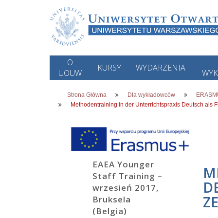
O
KURSY
WYDARZENIA
UOUW
WY
Strona Główna
Dla wykładowców
ERASM
Methodentraining in der Unterrichtspraxis Deutsch als
EAEA Younger
M
Staff Training –
D
wrzesień 2017,
Z
Bruksela
(Belgia)