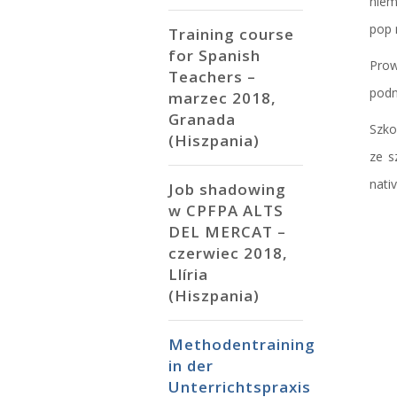
niem
pop 
Training course
for Spanish
Prow
Teachers –
podn
marzec 2018,
Granada
Szko
(Hiszpania)
ze s
nati
Job shadowing
w CPFPA ALTS
DEL MERCAT –
czerwiec 2018,
Llíria
(Hiszpania)
Methodentraining
in der
Unterrichtspraxis