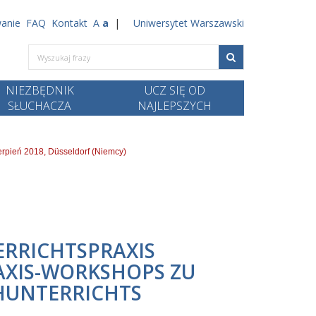
anie
FAQ
Kontakt
A
a
Uniwersytet Warszawski
NIEZBĘDNIK
UCZ SIĘ OD
SŁUCHACZA
NAJLEPSZYCH
erpień 2018, Düsseldorf (Niemcy)
RRICHTSPRAXIS
AXIS-WORKSHOPS ZU
HUNTERRICHTS