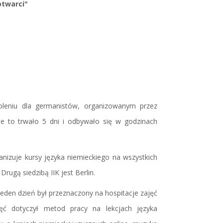
otwarci"
oleniu dla germanistów, organizowanym przez
enie to trwało 5 dni i odbywało się w godzinach
ganizuje kursy języka niemieckiego na wszystkich
rugą siedzibą IIK jest Berlin.
jeden dzień był przeznaczony na hospitacje zajęć
jęć dotyczył metod pracy na lekcjach języka